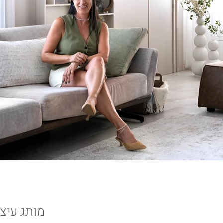
אנ
וע
סד
הב
שמ
הל
מותג עיצו