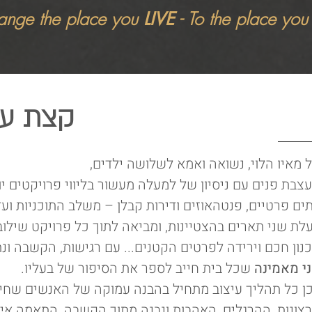
ange the place you
- To the place yo
LIVE
קצת על
 מאיו הלוי, נשואה ואמא לשלושה ילדים,
צבת פנים עם ניסיון של למעלה מעשור בליווי פרויקטים י
ים פרטיים, פנטהאוזים ודירות קבלן – משלב התוכניות וע
לת שני תארים בהצטיינות, ומביאה לתוך כל פרויקט שילוב 
נון חכם וירידה לפרטים הקטנים... עם רגישות, הקשבה ונ
י מאמינה
שכל בית חייב לספר את הסיפור של בעליו.
ן כל תהליך עיצוב מתחיל בהבנה עמוקה של האנשים שחיי
צונות, ההרגלים, האהבות ונבנה מתוך הקשבה, התאמה אי