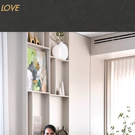
u
LOVE
טל
מע
בת
בע
תכ
אנ
לכ
הר