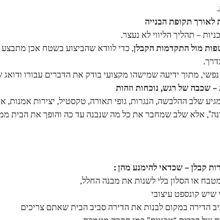
יות – תהליך הליווי לא נעצר.
פות מול התקדמות הקבלן
, כדי לוודא שהביצוע בשטח אכן מתבצע ל
דרך.
שי, מתוך ידיעה שמישהו מקצועי בודק את הדברים עבורו ודואג ש
ע שלב ההלבשה, הנגרות, גופי תאורה, טקסטיל, יצירות אמנות, אק
נה", אלא שלב שמחבר את כל מה שנבנה עד כה והופך את הבית ממ
ות קבלן – שכדאי להימנע מהן : 
בח או הסלון בלי לשנות את מבנה החלל, 
 שיש קונספט עיצובי
יב הדירה במקום לבנות את הדירה סביב הבית שאתם צריכים
 של דברים “טכניים” כמו תקרה מונמכת, 