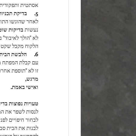
אסתטית ותפקודית.
5.      בדיקת תכניות לאורך תקופת הבנייה
לאחר שהוגשו התוכנ
נעשות 
בדיקות שוט
לא "הולך לאיבוד" ב
הלקוח מקבל שקט נפ
6.      הלבשת הבית – שכבה של רגש, נוכחות וזהות
עם קבלת המפתח מגי
זו לא "תוספת אחרו
מרגש, 
ואישי באמת.
טעויות נפוצות בדיר
לנסות לשפר את המט
לבחור חיפויים לפני
לבנות את הבית סב
להתפשר על הנראות