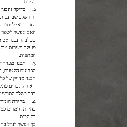
כללית.
2.      בדיקה ותכנון מחדש של תוכנית הקבלן
זה השלב שבו נבחנ
האם כדאי לפתוח א
האם אפשר לשפר א
בשלב זה נבנה 
סט ת
פועלת ישירות מול 
הפתעות.
3.      תכנון מערך חשמל, תאורה ונגרות בהתאמה אישית
הפרטים הקטנים, ה
תכנון מדויק של כל 
תאורה, גבהים פונקצ
כבר בשלב התוכניות
4.      בחירת חומרי גמר בשלב הקריטי – ולא בדיעבד
בחירת חומרים כמו ר
כל הבית.
כך אפשר לנהל בחוכ