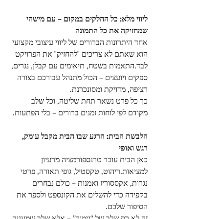
ליווי מלא: כל החלקים במקום – עם מישהי 
שמחזיקה את כל התמונה
אחד היתרונות הברורים של ליווי עיצובי מקצועי 
הוא שאתם לא צריכים "להחזיק" את הפרויקט 
לבד.התאמות בשטח, תיאומים עם קבלן, נגרים, 
ספקים ויועצים – הכול מתנהל עבורכם בצורה 
רציפה, מדויקת ומסונכרנת.
כך כל פרט נשאר תחת שליטה, וכל שלב 
מקודם לפי לוחות זמנים ברורים – בלי הפתעות.
הלבשת הבית: הרגע שבו הבית מקבל עומק, 
רגש ואופי
כאן הבית עובר טרנספורמציה מרעיון 
למציאות.ריהוט, טקסטיל, גופי תאורה, פרטי 
נגרות, אקססוריז ואמנות – כולם נבחרים 
בקפידה כדי להשלים את הקונספט ולספר את 
הסיפור שלכם.
זה לא רק שלב של “גימור” – אלא שלב שמעניק 